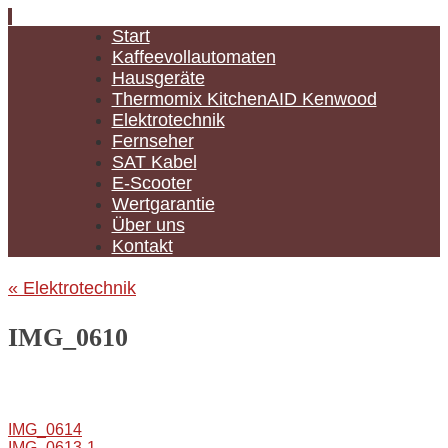
Zum
Start
Inhalt
Kaffeevollautomaten
springen
Hausgeräte
Thermomix KitchenAID Kenwood
Elektrotechnik
Fernseher
SAT Kabel
E-Scooter
Wertgarantie
Über uns
Kontakt
«
Elektrotechnik
IMG_0610
IMG_0614
IMG_0613-1