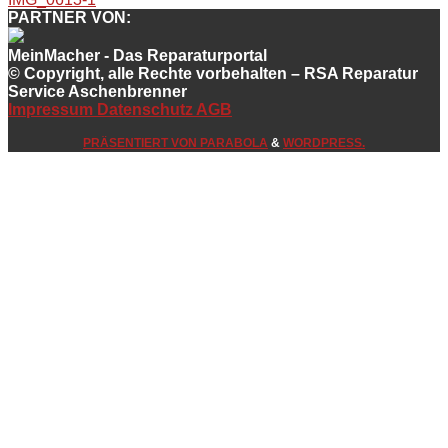
PARTNER VON:
MeinMacher - Das Reparaturportal
© Copyright, alle Rechte vorbehalten – RSA Reparatur
Service Aschenbrenner
Impressum
Datenschutz
AGB
PRÄSENTIERT VON
PARABOLA
&
WORDPRESS.