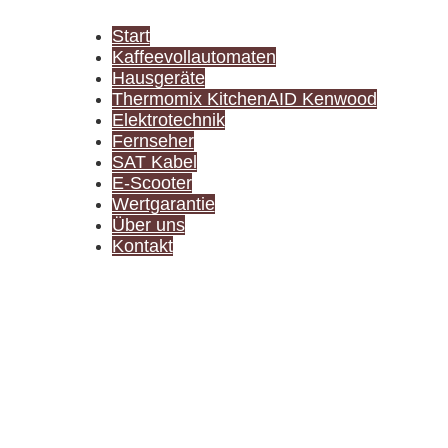
Start
Kaffeevollautomaten
Hausgeräte
Thermomix KitchenAID Kenwood
Elektrotechnik
Fernseher
SAT Kabel
E-Scooter
Wertgarantie
Über uns
Kontakt