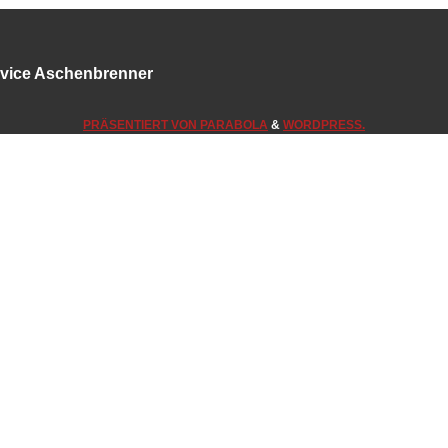
ervice Aschenbrenner
PRÄSENTIERT VON
PARABOLA
&
WORDPRESS.