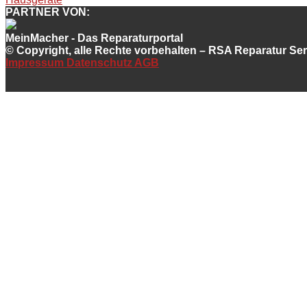
PARTNER VON:
MeinMacher - Das Reparaturportal
© Copyright, alle Rechte vorbehalten – RSA Reparatur S
Impressum
Datenschutz
AGB