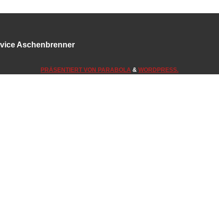
ervice Aschenbrenner
PRÄSENTIERT VON
PARABOLA
&
WORDPRESS.