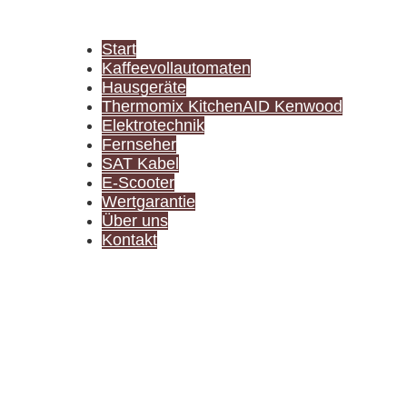
Start
Kaffeevollautomaten
Hausgeräte
Thermomix KitchenAID Kenwood
Elektrotechnik
Fernseher
SAT Kabel
E-Scooter
Wertgarantie
Über uns
Kontakt