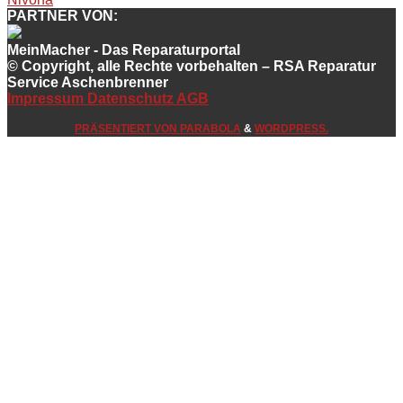
PARTNER VON:
MeinMacher - Das Reparaturportal
© Copyright, alle Rechte vorbehalten – RSA Reparatur
Service Aschenbrenner
Impressum
Datenschutz
AGB
PRÄSENTIERT VON
PARABOLA
&
WORDPRESS.