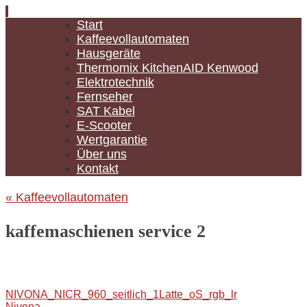
Zum
Start
Inhalt
Kaffeevollautomaten
springen
Hausgeräte
Thermomix KitchenAID Kenwood
Elektrotechnik
Fernseher
SAT Kabel
E-Scooter
Wertgarantie
Über uns
Kontakt
«
Kaffeevollautomaten
kaffemaschienen service 2
NIVONA_NICR_960_seitlich_1Latte_oS_rgb_lr
Nivona