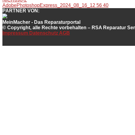
AdobePhotoshopExpress_2024_08_16_12 56 40
PARTNER VON:
MeinMacher - Das Reparaturportal
© Copyright, alle Rechte vorbehalten – RSA Reparatur S
Impressum
Datenschutz
AGB