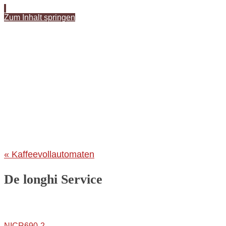
Zum Inhalt springen
«
Kaffeevollautomaten
De longhi Service
NICR690-2