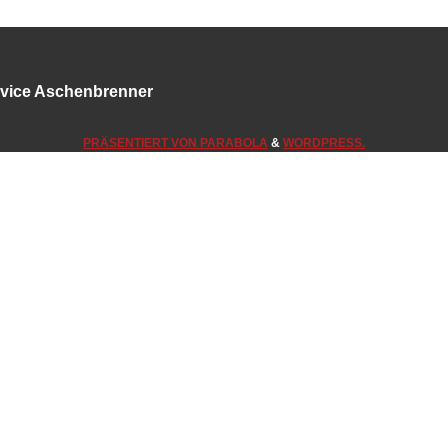
ervice Aschenbrenner
PRÄSENTIERT VON
PARABOLA
&
WORDPRESS.