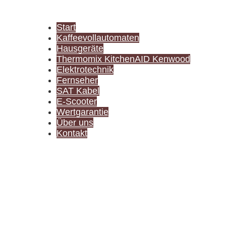
Start
Kaffeevollautomaten
Hausgeräte
Thermomix KitchenAID Kenwood
Elektrotechnik
Fernseher
SAT Kabel
E-Scooter
Wertgarantie
Über uns
Kontakt