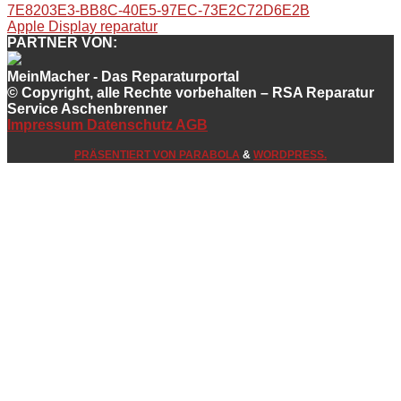
7E8203E3-BB8C-40E5-97EC-73E2C72D6E2B
Apple Display reparatur
PARTNER VON:
MeinMacher - Das Reparaturportal
© Copyright, alle Rechte vorbehalten – RSA Reparatur
Service Aschenbrenner
Impressum
Datenschutz
AGB
PRÄSENTIERT VON
PARABOLA
&
WORDPRESS.