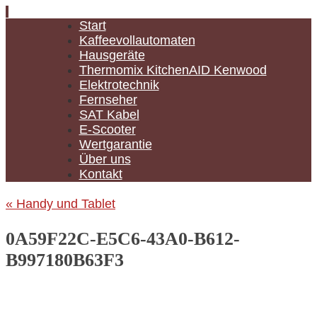
Zum
Start
Inhalt
Kaffeevollautomaten
springen
Hausgeräte
Thermomix KitchenAID Kenwood
Elektrotechnik
Fernseher
SAT Kabel
E-Scooter
Wertgarantie
Über uns
Kontakt
«
Handy und Tablet
0A59F22C-E5C6-43A0-B612-
B997180B63F3