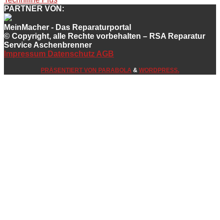
PARTNER VON:
MeinMacher - Das Reparaturportal
© Copyright, alle Rechte vorbehalten – RSA Reparatur
Service Aschenbrenner
Impressum
Datenschutz
AGB
PRÄSENTIERT VON
PARABOLA
&
WORDPRESS.