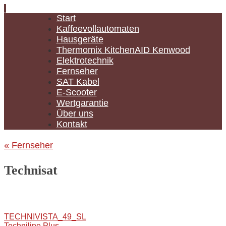
Zum
Start
Inhalt
Kaffeevollautomaten
springen
Hausgeräte
Thermomix KitchenAID Kenwood
Elektrotechnik
Fernseher
SAT Kabel
E-Scooter
Wertgarantie
Über uns
Kontakt
«
Fernseher
Technisat
TECHNIVISTA_49_SL
Techniline Plus