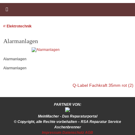
«
Elektrotechnik
Alarmanlagen
Alarmanlagen
Alarmanlagen
Q-Label Fachkraft 35mm rot (2)
PARTNER VON:
MeinMacher - Das Reparaturportal
© Copyright, alle Rechte vorbehalten – RSA Reparatur Service
Aschenbrenner
Impressum
Datenschutz
AGB