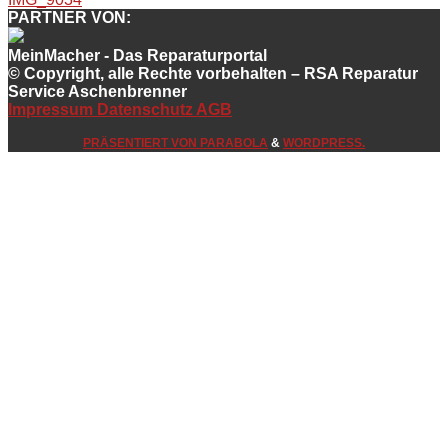
PARTNER VON:
MeinMacher - Das Reparaturportal
© Copyright, alle Rechte vorbehalten – RSA Reparatur
Service Aschenbrenner
Impressum
Datenschutz
AGB
PRÄSENTIERT VON
PARABOLA
&
WORDPRESS.