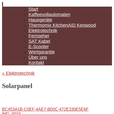
Zum
Start
Inhalt
Kaffeevollautomaten
springen
Hausgeräte
Thermomix KitchenAID Kenwood
Elektrotechnik
Fernseher
SAT Kabel
E-Scooter
Wertgarantie
Über uns
Kontakt
«
Elektrotechnik
Solarpanel
BC453A1B-C0EF-4AE7-8D0C-472E330E5E6F
IMG_9034