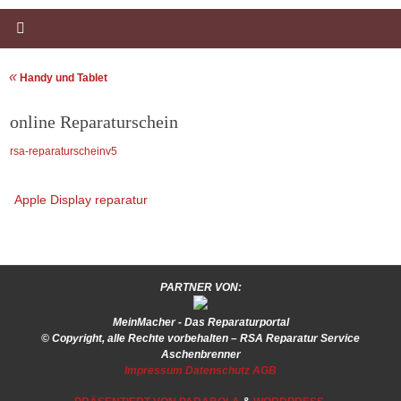
«
Handy und Tablet
online Reparaturschein
rsa-reparaturscheinv5
Apple Display reparatur
PARTNER VON:
MeinMacher - Das Reparaturportal
© Copyright, alle Rechte vorbehalten – RSA Reparatur Service
Aschenbrenner
Impressum
Datenschutz
AGB